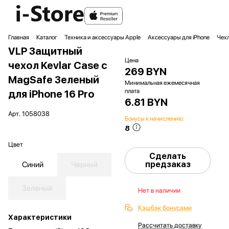
Главная
Каталог
Техника и аксессуары Apple
Аксессуары для iPhone
Чехл
VLP Защитный
Цена
чехол Kevlar Case с
269 BYN
MagSafe Зеленый
Минимальная ежемесячная
плата
для iPhone 16 Pro
6.81 BYN
Арт.
1058038
Бонусы к начислению:
8
Цвет
Сделать
предзаказ
Синий
Черный
Зеленый
Нет в наличии
Кэшбэк бонусами
Характеристики
Рассчитать доставку