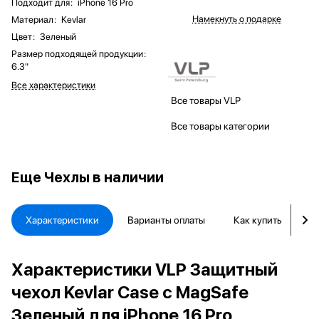
Подходит для
:
iPhone 16 Pro
Намекнуть о подарке
Материал
:
Kevlar
Цвет
:
Зеленый
Размер подходящей продукции
:
6.3"
Все характеристики
Все товары VLP
Все товары категории
Еще
Чехлы в наличии
Характеристики
Варианты оплаты
Как купить
Д
Характеристики VLP Защитный
чехол Kevlar Case с MagSafe
Зеленый для iPhone 16 Pro