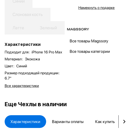
Синий
Намекнуть о подарке
Слоновая кость
Латте
Зеленый
Все товары Magssory
Характеристики
Все товары категории
Подходит для
:
iPhone 16 Pro Max
Материал
:
Экокожа
Цвет
:
Синий
Размер подходящей продукции
:
6.7"
Все характеристики
Еще
Чехлы в наличии
Характеристики
Варианты оплаты
Как купить
Д