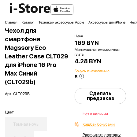
Главная
Каталог
Техника и аксессуары Apple
Аксессуары для iPhone
Чехл
Чехол для
Цена
смартфона
169 BYN
Magssory Eco
Минимальная ежемесячная
плата
Leather Case CLT029
4.28 BYN
для iPhone 16 Pro
Бонусы к начислению:
Max Синий
5
(CLT029b)
Сделать
Арт.
CLT029B
предзаказ
Цвет
Нет в наличии
Темная ночь
Кэшбэк бонусами
Рассчитать доставку