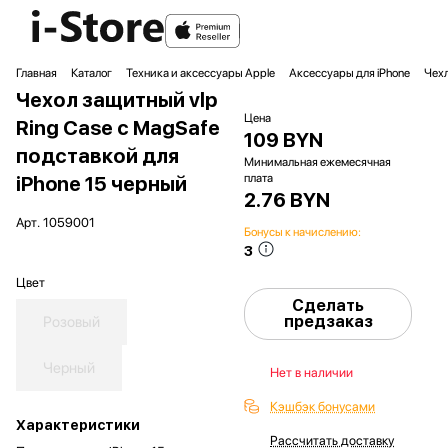
Главная
Каталог
Техника и аксессуары Apple
Аксессуары для iPhone
Чехл
Чехол защитный vlp
Цена
Ring Case с MagSafe
109 BYN
подставкой для
Минимальная ежемесячная
плата
iPhone 15 черный
2.76 BYN
Арт.
1059001
Бонусы к начислению:
3
Цвет
Сделать
предзаказ
Розовый
Черный
Нет в наличии
Кэшбэк бонусами
Характеристики
Рассчитать доставку