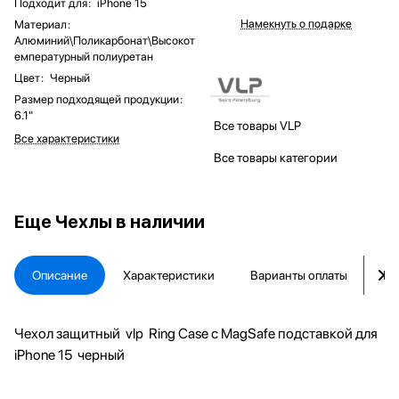
Подходит для
:
iPhone 15
Намекнуть о подарке
Материал
:
Алюминий\Поликарбонат\Высокот
емпературный полиуретан
Цвет
:
Черный
Размер подходящей продукции
:
6.1"
Все товары VLP
Все характеристики
Все товары категории
Еще
Чехлы в наличии
Описание
Характеристики
Варианты оплаты
Ка
Чехол защитный vlp Ring Case с MagSafe подставкой для
iPhone 15 черный