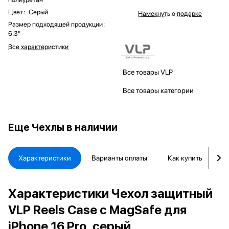
Цвет
:
Серый
Намекнуть о подарке
Размер подходящей продукции
:
6.3"
Все характеристики
Все товары VLP
Все товары категории
Еще
Чехлы в наличии
Характеристики
Варианты оплаты
Как купить
Д
Характеристики Чехол защитный
VLP Reels Case с MagSafe для
iPhone 16 Pro, серый