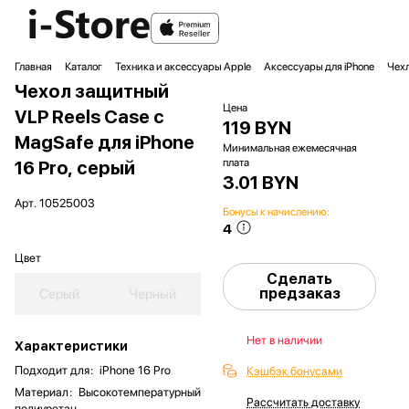
Главная
Каталог
Техника и аксессуары Apple
Аксессуары для iPhone
Чехл
Чехол защитный
Цена
VLP Reels Case с
119 BYN
MagSafe для iPhone
Минимальная ежемесячная
плата
16 Pro, серый
3.01 BYN
Арт.
10525003
Бонусы к начислению:
4
Цвет
Сделать
предзаказ
Серый
Черный
Нет в наличии
Характеристики
Подходит для
:
iPhone 16 Pro
Кэшбэк бонусами
Материал
:
Высокотемпературный
Рассчитать доставку
полиуретан