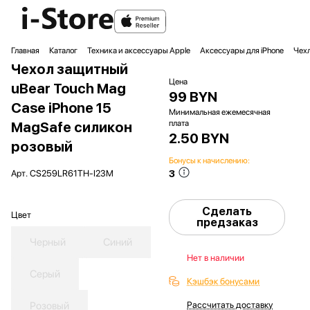
Главная
Каталог
Техника и аксессуары Apple
Аксессуары для iPhone
Чехл
Чехол защитный
Цена
uBear Touch Mag
99 BYN
Case iPhone 15
Минимальная ежемесячная
плата
MagSafe силикон
2.50 BYN
розовый
Бонусы к начислению:
3
Арт.
CS259LR61TH-I23M
Сделать
Цвет
предзаказ
Черный
Синий
Нет в наличии
Серый
Кэшбэк бонусами
Розовый
Рассчитать доставку