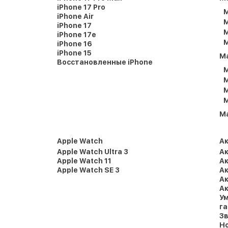
iPhone 17 Pro
M
iPhone Air
M
iPhone 17
M
iPhone 17e
M
iPhone 16
iPhone 15
M
Восстановленные iPhone
M
M
M
M
M
Apple Watch
А
Apple Watch Ultra 3
Ак
Apple Watch 11
Ак
Apple Watch SE 3
Ак
Ак
Ак
Ум
г
Зв
Но