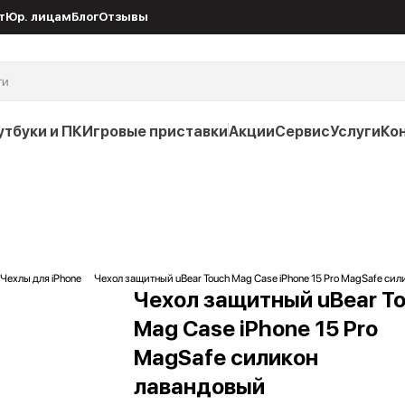
т
Юр. лицам
Блог
Отзывы
утбуки и ПК
Игровые приставки
Акции
Сервис
Услуги
Ко
Чехлы для iPhone
Чехол защитный uBear Touch Mag Case iPhone 15 Pro MagSafe си
Чехол защитный uBear T
Mag Case iPhone 15 Pro
MagSafe силикон
лавандовый