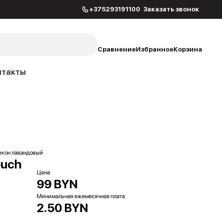
+375293191100
Заказать звонок
Сравнение
Избранное
Корзина
нтакты
ликон лавандовый
ouch
Цена
99 BYN
Минимальная ежемесячная плата
2.50 BYN