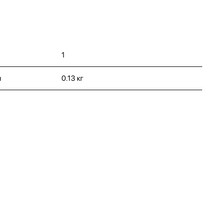
1
и
0.13 кг