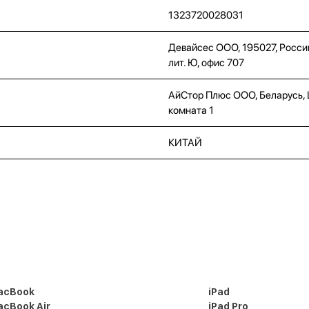
1323720028031
Девайсес ООО, 195027, Россий
лит. Ю, офис 707
АйСтор Плюс ООО, Беларусь, Це
комната 1
КИТАЙ
acBook
iPad
cBook Air
iPad Pro