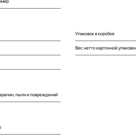
омер
Упаковок в коробке
Вес нетто картонной упаковк
арапин, пыли и повреждений
o