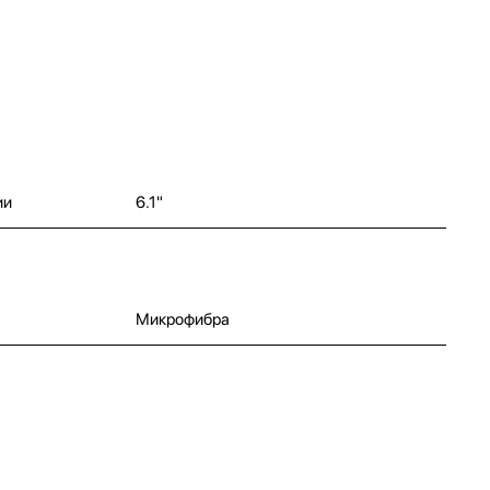
ии
6.1"
Микрофибра