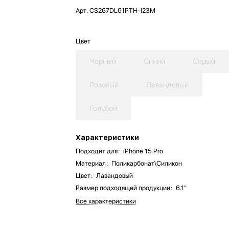
Арт.
CS267DL61PTH-I23M
Цвет
Черный
Синий
Серый
Розовый
Лавандовый
Голубой
Характеристики
Подходит для
:
iPhone 15 Pro
Материал
:
Поликарбонат\Силикон
Цвет
:
Лавандовый
Размер подходящей продукции
:
6.1"
Все характеристики