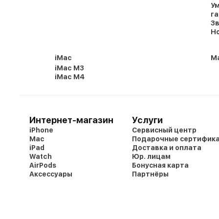
Ум
г
Зв
Но
iMac
Ma
iMac M3
iMac M4
Интернет-магазин
Услуги
iPhone
Сервисный центр
Mac
Подарочные сертифик
iPad
Доставка и оплата
Watch
Юр. лицам
AirPods
Бонусная карта
Аксессуары
Партнёры