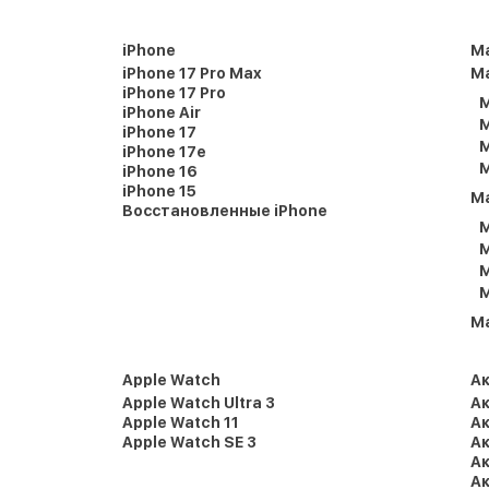
iPhone
M
iPhone 17 Pro Max
Ma
iPhone 17 Pro
M
iPhone Air
M
iPhone 17
M
iPhone 17e
M
iPhone 16
iPhone 15
M
Восстановленные iPhone
M
M
M
M
M
Apple Watch
А
Apple Watch Ultra 3
Ак
Apple Watch 11
Ак
Apple Watch SE 3
Ак
Ак
Ак