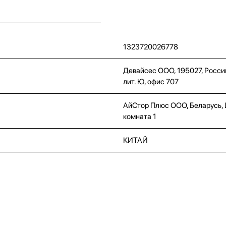
1323720026778
Девайсес ООО, 195027, Россий
лит. Ю, офис 707
АйСтор Плюс ООО, Беларусь, Це
комната 1
КИТАЙ