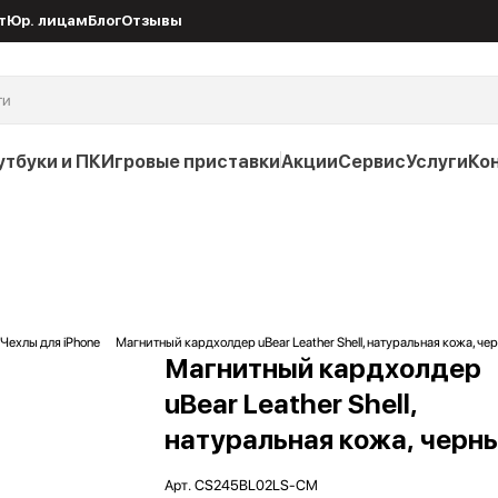
т
Юр. лицам
Блог
Отзывы
утбуки и ПК
Игровые приставки
Акции
Сервис
Услуги
Ко
Чехлы для iPhone
Магнитный кардхолдер uBear Leather Shell, натуральная кожа, че
Магнитный кардхолдер
uBear Leather Shell,
натуральная кожа, черн
Арт.
CS245BL02LS-CM