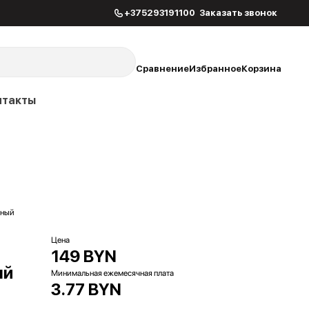
+375293191100
Заказать звонок
Сравнение
Избранное
Корзина
нтакты
рный
Цена
149 BYN
ый
Минимальная ежемесячная плата
3.77 BYN