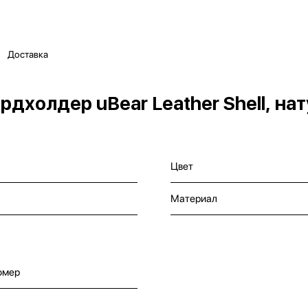
Доставка
дхолдер uBear Leather Shell, на
Цвет
Материал
омер