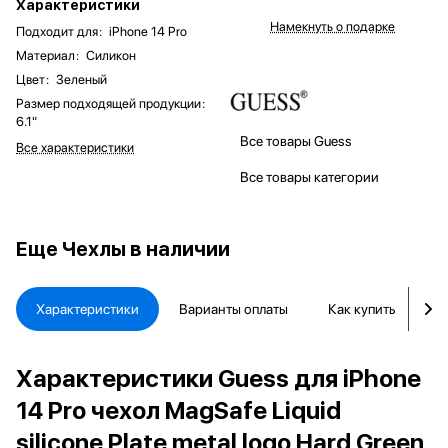
Характеристики
Намекнуть о подарке
Подходит для
:
iPhone 14 Pro
Материал
:
Силикон
Цвет
:
Зеленый
Размер подходящей продукции
:
6.1"
Все товары Guess
Все характеристики
Все товары категории
Еще
Чехлы в наличии
Характеристики
Варианты оплаты
Как купить
Д
Характеристики Guess для iPhone
14 Pro чехол MagSafe Liquid
silicone Plate metal logo Hard Green