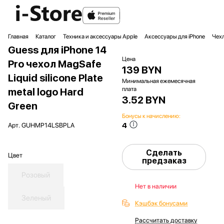
Главная
Каталог
Техника и аксессуары Apple
Аксессуары для iPhone
Чехл
Guess для iPhone 14
Цена
Pro чехол MagSafe
139 BYN
Liquid silicone Plate
Минимальная ежемесячная
плата
metal logo Hard
3.52 BYN
Green
Бонусы к начислению:
4
Арт.
GUHMP14LSBPLA
Сделать
Цвет
предзаказ
Розовый
Нет в наличии
Зеленый
Кэшбэк бонусами
Рассчитать доставку