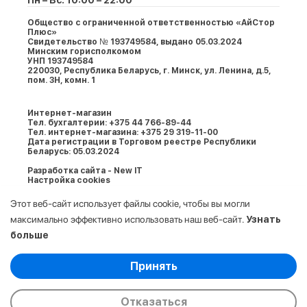
Пн – Вс: 10:00 – 22:00
Общество с ограниченной ответственностью «АйСтор
Плюс»
Свидетельство № 193749584, выдано 05.03.2024
Минским горисполкомом
УНП 193749584
220030, Республика Беларусь, г. Минcк, ул. Ленина, д.5,
пом. 3Н, комн. 1
Интернет-магазин
Тел. бухгалтерии: +375 44 766-89-44
Тел. интернет-магазина: +375 29 319-11-00
Дата регистрации в Торговом реестре Республики
Беларусь: 05.03.2024
Разработка сайта - New IT
Настройка cookies
Этот веб-сайт использует файлы cookie, чтобы вы могли
максимально эффективно использовать наш веб-сайт.
Узнать
больше
Выберите настройки cookie
Принять
Минимальные
© 2009-2026. ООО «АйСтор Плюс» УНП:
Аналитические/Функциональные
193749584. Все права защищены.
Отказаться