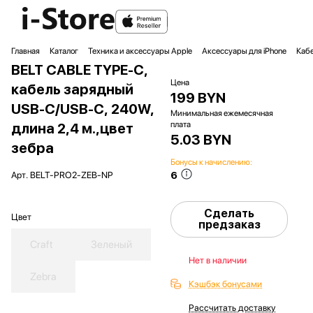
Главная
Каталог
Техника и аксессуары Apple
Аксессуары для iPhone
Кабе
BELT CABLE TYPE-C,
Цена
кабель зарядный
199 BYN
USB-C/USB-C, 240W,
Минимальная ежемесячная
плата
длина 2,4 м.,цвет
5.03 BYN
зебра
Бонусы к начислению:
6
Арт.
BELT-PRO2-ZEB-NP
Сделать
Цвет
предзаказ
Craft
Зеленый
Нет в наличии
Zebra
Кэшбэк бонусами
Рассчитать доставку