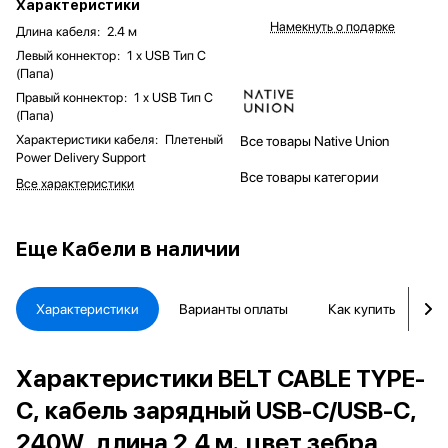
Характеристики
Намекнуть о подарке
Длина кабеля
:
2.4 м
Левый коннектор
:
1 x USB Тип C
(Папа)
Правый коннектор
:
1 x USB Тип C
(Папа)
Характеристики кабеля
:
Плетеный
Все товары Native Union
Power Delivery Support
Все товары категории
Все характеристики
Еще
Кабели в наличии
Характеристики
Варианты оплаты
Как купить
Д
Характеристики BELT CABLE TYPE-
C, кабель зарядный USB-C/USB-C,
240W, длина 2,4 м.,цвет зебра