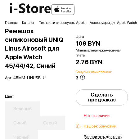
Главная
Каталог
Техника и аксессуары Apple
Аксессуары для Apple Watch
Ремешок
Цена
силиконовый UNIQ
109 BYN
Linus Airosoft для
Минимальная ежемесячная
плата
Apple Watch
2.76 BYN
45/44/42, Синий
Бонусы к начислению:
3
Арт.
45MM-LINUSBLU
Сделать
Цвет
предзаказ
Зеленый
Нет в наличии
Синий
Серый
Кэшбэк бонусами
Черный
Рассчитать доставку