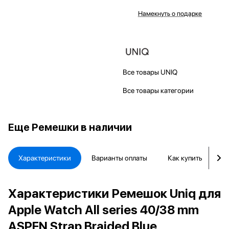
Намекнуть о подарке
Все товары UNIQ
Все товары категории
Еще
Ремешки в наличии
Характеристики
Варианты оплаты
Как купить
Д
Характеристики Ремешок Uniq для
Apple Watch All series 40/38 mm
ASPEN Strap Braided Blue