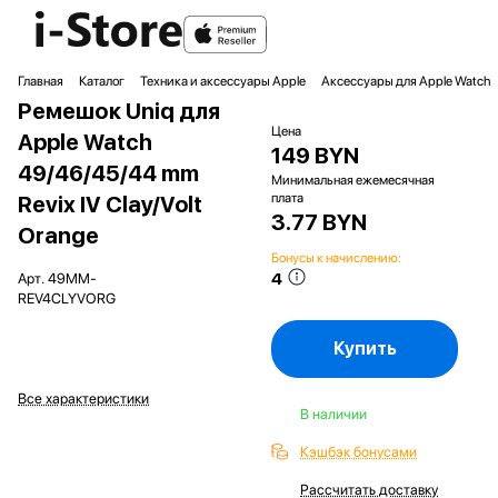
Главная
Каталог
Техника и аксессуары Apple
Аксессуары для Apple Watch
Ремешок Uniq для
Цена
Apple Watch
149 BYN
49/46/45/44 mm
Минимальная ежемесячная
плата
Revix IV Clay/Volt
3.77 BYN
Orange
Бонусы к начислению:
4
Арт.
49MM-
REV4CLYVORG
Купить
Все характеристики
В наличии
Кэшбэк бонусами
Рассчитать доставку