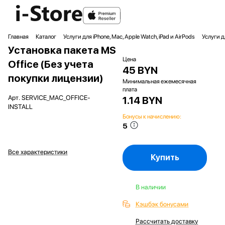
Главная
Каталог
Услуги для iPhone, Mac, Apple Watch, iPad и AirPods
Услуги 
Установка пакета MS
Цена
Office (Без учета
45 BYN
покупки лицензии)
Минимальная ежемесячная
плата
Арт.
SERVICE_MAC_OFFICE-
1.14 BYN
INSTALL
Бонусы к начислению:
5
Все характеристики
Купить
В наличии
Кэшбэк бонусами
Рассчитать доставку