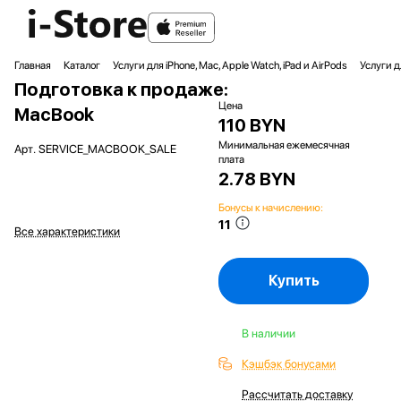
Главная
Каталог
Услуги для iPhone, Mac, Apple Watch, iPad и AirPods
Услуги 
Подготовка к продаже:
Цена
MacBook
110 BYN
Минимальная ежемесячная
Арт.
SERVICE_MACBOOK_SALE
плата
2.78 BYN
Бонусы к начислению:
11
Все характеристики
Купить
В наличии
Кэшбэк бонусами
Рассчитать доставку