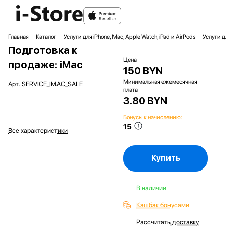
Главная
Каталог
Услуги для iPhone, Mac, Apple Watch, iPad и AirPods
Услуги 
Подготовка к
Цена
продаже: iMac
150 BYN
Минимальная ежемесячная
Арт.
SERVICE_IMAC_SALE
плата
3.80 BYN
Бонусы к начислению:
15
Все характеристики
Купить
В наличии
Кэшбэк бонусами
Рассчитать доставку