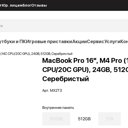
т
Юр. лицам
Блог
Отзывы
утбуки и ПК
Игровые приставки
Акции
Сервис
Услуги
Ко
o (14C CPU/20C GPU), 24GB, 512GB, Серебристый
MacBook Pro 16", M4 Pro 
CPU/20C GPU), 24GB, 512
Серебристый
Арт.
MX2T3
Внутренняя память
512GB
512GB
1TB