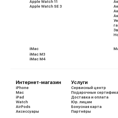
Apple Watch 11
Ак
Apple Watch SE 3
Ак
Ак
Ак
Ум
г
Зв
Но
iMac
Ma
iMac M3
iMac M4
Интернет-магазин
Услуги
iPhone
Сервисный центр
Mac
Подарочные сертифик
iPad
Доставка и оплата
Watch
Юр. лицам
AirPods
Бонусная карта
Аксессуары
Партнёры