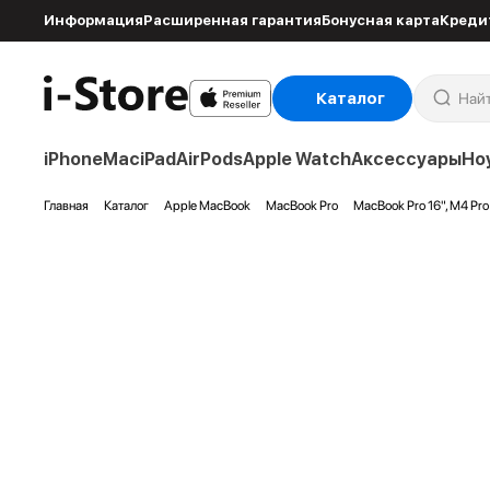
Информация
Расширенная гарантия
Бонусная карта
Креди
Каталог
iPhone
Mac
iPad
AirPods
Apple Watch
Аксессуары
Но
Главная
Каталог
Apple MacBook
MacBook Pro
MacBook Pro 16", M4 Pr