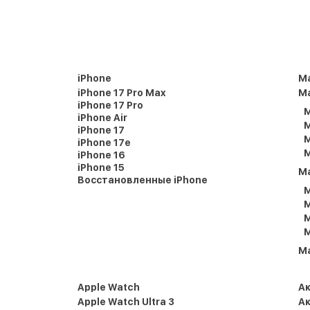
iPhone
M
iPhone 17 Pro Max
Ma
iPhone 17 Pro
M
iPhone Air
M
iPhone 17
M
iPhone 17e
M
iPhone 16
iPhone 15
M
Восстановленные iPhone
M
M
M
M
M
Apple Watch
А
Apple Watch Ultra 3
Ак