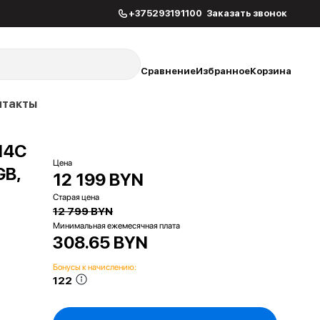
+375293191100
Заказать звонок
Сравнение
Избранное
Корзина
нтакты
(14C
Цена
GB,
12 199 BYN
Старая цена
12 799 BYN
Минимальная ежемесячная плата
308.65 BYN
Бонусы к начислению:
122