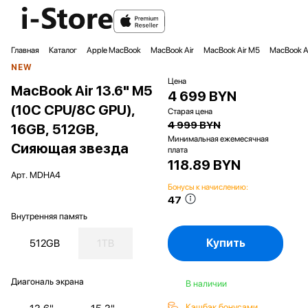
Главная
Каталог
Apple MacBook
MacBook Air
MacBook Air M5
MacBook A
NEW
Цена
MacBook Air 13.6" M5
4 699 BYN
(10C CPU/8C GPU),
Старая цена
4 999 BYN
16GB, 512GB,
Минимальная ежемесячная
Сияющая звезда
плата
118.89 BYN
Арт.
MDHA4
Бонусы к начислению:
47
Внутренняя память
Купить
512GB
1TB
Диагональ экрана
В наличии
Кэшбэк бонусами