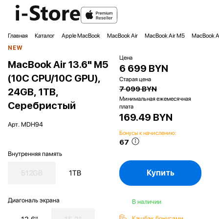
Главная
Каталог
Apple MacBook
MacBook Air
MacBook Air M5
MacBook A
NEW
Цена
MacBook Air 13.6" M5
6 699 BYN
(10C CPU/10C GPU),
Старая цена
7 099 BYN
24GB, 1TB,
Минимальная ежемесячная
Серебристый
плата
169.49 BYN
Арт.
MDH94
Бонусы к начислению:
67
Внутренняя память
Купить
512GB
1TB
Диагональ экрана
В наличии
Кэшбэк бонусами