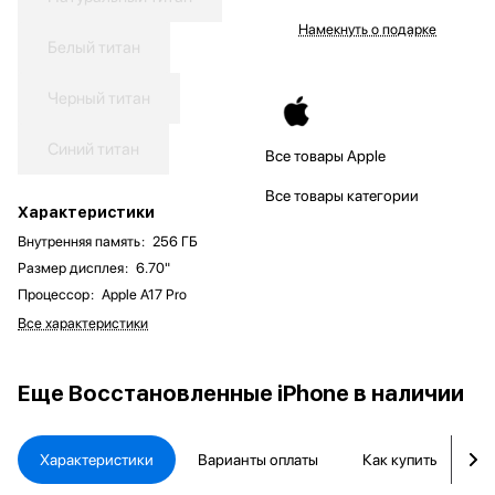
Намекнуть о подарке
Белый титан
Черный титан
Синий титан
Все товары Apple
Все товары категории
Характеристики
Внутренняя память
:
256 ГБ
Размер дисплея
:
6.70"
Процессор
:
Apple A17 Pro
Все характеристики
Еще
Восстановленные iPhone в наличии
Характеристики
Варианты оплаты
Как купить
Д