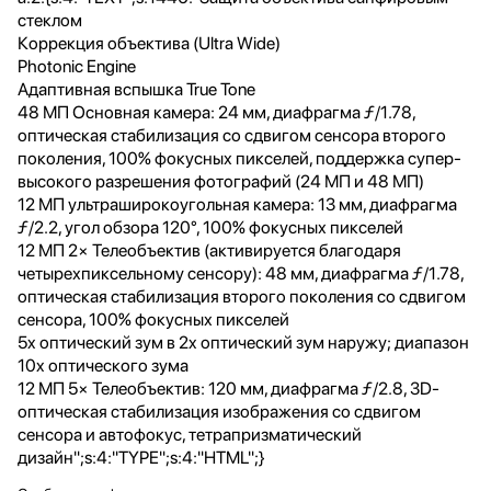
стеклом
Коррекция объектива (Ultra Wide)
Photonic Engine
Адаптивная вспышка True Tone
48 МП Основная камера: 24 мм, диафрагма ƒ/1.78,
оптическая стабилизация со сдвигом сенсора второго
поколения, 100% фокусных пикселей, поддержка супер-
высокого разрешения фотографий (24 МП и 48 МП)
12 МП ультраширокоугольная камера: 13 мм, диафрагма
ƒ/2.2, угол обзора 120°, 100% фокусных пикселей
12 МП 2× Телеобъектив (активируется благодаря
четырехпиксельному сенсору): 48 мм, диафрагма ƒ/1.78,
оптическая стабилизация второго поколения со сдвигом
сенсора, 100% фокусных пикселей
5x оптический зум в 2x оптический зум наружу; диапазон
10x оптического зума
12 МП 5× Телеобъектив: 120 мм, диафрагма ƒ/2.8, 3D-
оптическая стабилизация изображения со сдвигом
сенсора и автофокус, тетрапризматический
дизайн";s:4:"TYPE";s:4:"HTML";}