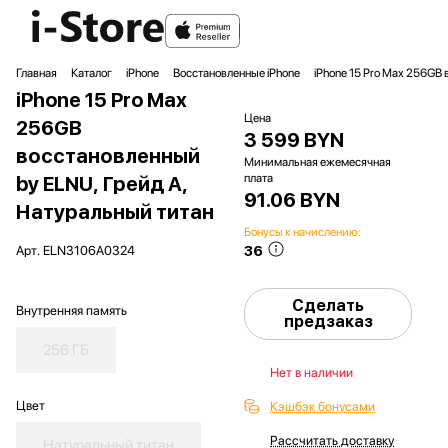
Главная
Каталог
iPhone
Восстановленные iPhone
iPhone 15 Pro Max 256GB
iPhone 15 Pro Max
Цена
256GB
3 599 BYN
восстановленный
Минимальная ежемесячная
плата
by ELNU, Грейд A,
91.06 BYN
Натуральный титан
Бонусы к начислению:
36
Арт.
ELN3106A0324
Сделать
Внутренняя память
предзаказ
256 ГБ
Нет в наличии
Цвет
Кэшбэк бонусами
Рассчитать доставку
Натуральный титан