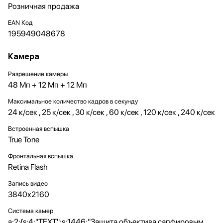
Розничная продажа
EAN Код
195949048678
Камера
Разрешение камеры
48 Мп + 12 Мп + 12 Мп
Максимальное количество кадров в секунду
24 к/сек , 25 к/сек , 30 к/сек , 60 к/сек , 120 к/сек , 240 к/сек
Встроенная вспышка
True Tone
Фронтальная вспышка
Retina Flash
Запись видео
3840x2160
Система камер
a:2:{s:4:"TEXT";s:1446:"Защита объектива сапфировым