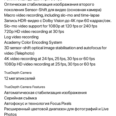
Оптическая стабилизация изображения второго
поколения Sensor-Shift для видео (основная камера)
Macro video recording, including slo-mo and time-lapse
Запись HDR-видео с Dolby Vision до 4К при 60 кадрах/сек.
Slo‑mo video support for 1080p at 120 fps or 240 fps
720p HD video recording at 30 fps
Log video recording
Academy Color Encoding System
3D sensor-shift optical image stabilisation and autofocus for
video (Telephoto)
4K video recording at 24 fps, 25 fps, 30 fps or 60 fps
1080p HD video recording at 25 fps, 30 fps or 60 fps
TrueDepth Camera
12 мегапикселей
TrueDepth Camera Features
Автоматическая стабилизация изображения
Серийная съëмка
Автофокус и технология Focus Pixels
Расширенный цветовой диапазон для фотографий и Live
Photos