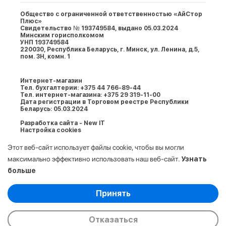
Общество с ограниченной ответственностью «АйСтор
Плюс»
Свидетельство № 193749584, выдано 05.03.2024
Минским горисполкомом
УНП 193749584
220030, Республика Беларусь, г. Минcк, ул. Ленина, д.5,
пом. 3Н, комн. 1
Интернет-магазин
Тел. бухгалтерии: +375 44 766-89-44
Тел. интернет-магазина: +375 29 319-11-00
Дата регистрации в Торговом реестре Республики
Беларусь: 05.03.2024
Разработка сайта - New IT
Настройка cookies
Этот веб-сайт использует файлы cookie, чтобы вы могли
максимально эффективно использовать наш веб-сайт.
Узнать
больше
Выберите настройки cookie
Принять
Минимальные
© 2009-2026. ООО «АйСтор Плюс» УНП:
Аналитические/Функциональные
193749584. Все права защищены.
Отказаться