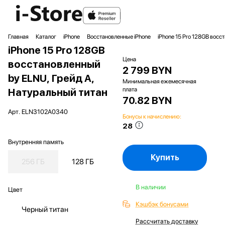
Главная
Каталог
iPhone
Восстановленные iPhone
iPhone 15 Pro 128GB восс
iPhone 15 Pro 128GB
Цена
восстановленный
2 799 BYN
by ELNU, Грейд A,
Минимальная ежемесячная
плата
Натуральный титан
70.82 BYN
Арт.
ELN3102A0340
Бонусы к начислению:
28
Внутренняя память
Купить
256 ГБ
128 ГБ
В наличии
Цвет
Кэшбэк бонусами
Черный титан
Рассчитать доставку