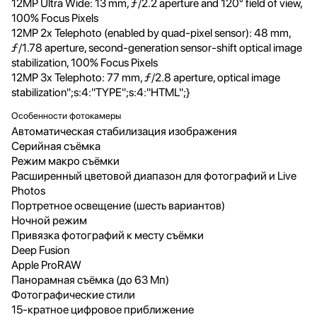
12MP Ultra Wide: 13 mm, ƒ/2.2 aperture and 120° field of view,
100% Focus Pixels
12MP 2x Telephoto (enabled by quad‑pixel sensor): 48 mm,
ƒ/1.78 aperture, second‑generation sensor‑shift optical image
stabilization, 100% Focus Pixels
12MP 3x Telephoto: 77 mm, ƒ/2.8 aperture, optical image
stabilization";s:4:"TYPE";s:4:"HTML";}
Особенности фотокамеры
Автоматическая стабилизация изображения
Серийная съëмка
Режим макро съёмки
Расширенный цветовой диапазон для фотографий и Live
Photos
Портретное освещение (шесть вариантов)
Ночной режим
Привязка фотографий к месту съёмки
Deep Fusion
Apple ProRAW
Панорамная съёмка (до 63 Мп)
Фотографические стили
15-кратное цифровое приближение