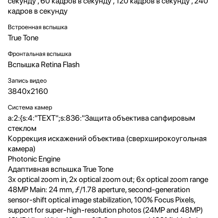
секунду , 60 кадров в секунду , 120 кадров в секунду , 240
кадров в секунду
Встроенная вспышка
True Tone
Фронтальная вспышка
Вспышка Retina Flash
Запись видео
3840x2160
Система камер
a:2:{s:4:"TEXT";s:836:"Защита объектива сапфировым
стеклом
Коррекция искажений объектива (сверхширокоугольная
камера)
Photonic Engine
Адаптивная вспышка True Tone
3x optical zoom in, 2x optical zoom out; 6x optical zoom range
48MP Main: 24 mm, ƒ/1.78 aperture, second‑generation
sensor‑shift optical image stabilization, 100% Focus Pixels,
support for super‑high‑resolution photos (24MP and 48MP)