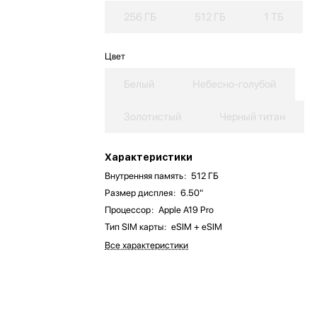
256 ГБ
512 ГБ
1 ТБ
Цвет
Белый
Небесно-голубой
Золотистый
Черный титан
Характеристики
Внутренняя память
:
512 ГБ
Размер дисплея
:
6.50"
Процессор
:
Apple A19 Pro
Тип SIM карты
:
eSIM + eSIM
Все характеристики