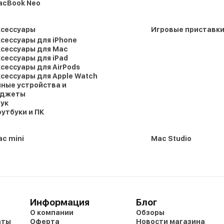
acBook Neo
ксессуары
Игровые приставк
сессуары для iPhone
сессуары для Mac
сессуары для iPad
сессуары для AirPods
сессуары для Apple Watch
ные устройства и
аджеты
ук
утбуки и ПК
c mini
Mac Studio
Информация
Блог
О компании
Обзоры
аты
Оферта
Новости магазина