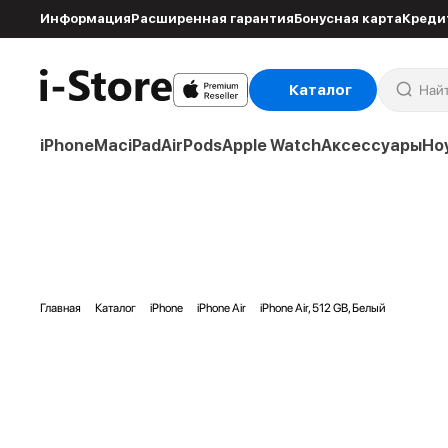
Информация
Расширенная гарантия
Бонусная карта
Креди
Каталог
iPhone
Mac
iPad
AirPods
Apple Watch
Аксессуары
Но
Главная
Каталог
iPhone
iPhone Air
iPhone Air, 512 GB, Белый