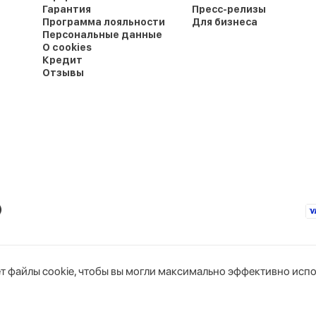
Гарантия
Пресс-релизы
Программа лояльности
Для бизнеса
Персональные данные
О cookies
Кредит
Отзывы
т файлы cookie, чтобы вы могли максимально эффективно испо
юс»
Интернет-магазин
горисполкомом
Тел. бухгалтерии: +375 44 766-89-44
Тел. интернет-магазина: +375 29 319-11-00
okie
3Н, комн. 1
Дата регистрации в Торговом реестре Республик