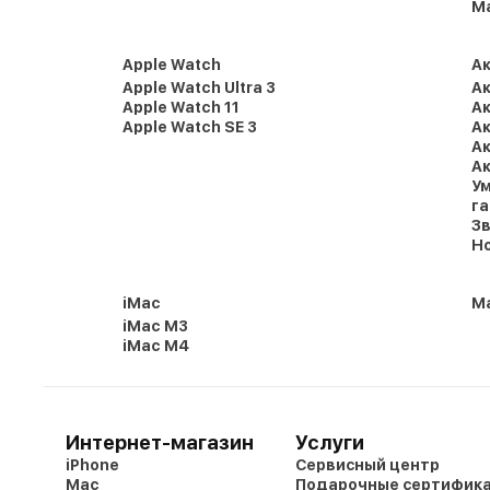
M
Apple Watch
А
Apple Watch Ultra 3
Ак
Apple Watch 11
Ак
Apple Watch SE 3
Ак
Ак
Ак
Ум
г
Зв
Но
iMac
Ma
iMac M3
iMac M4
Интернет-магазин
Услуги
iPhone
Сервисный центр
Mac
Подарочные сертифик