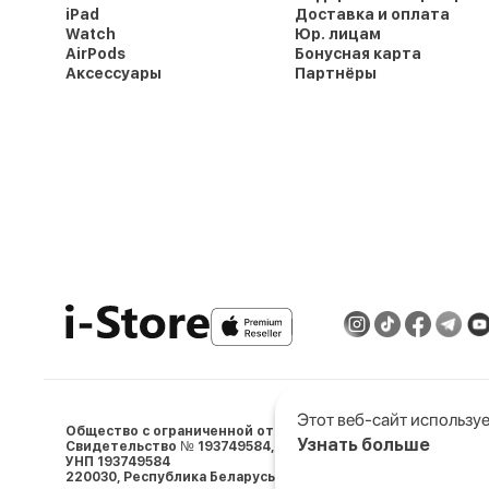
iPad
Доставка и оплата
Watch
Юр. лицам
AirPods
Бонусная карта
Аксессуары
Партнёры
Этот веб-сайт используе
Общество с ограниченной ответственностью «АйСтор Пл
Узнать больше
Свидетельство № 193749584, выдано 05.03.2024 Минским 
УНП 193749584
Выберите настройки co
220030, Республика Беларусь, г. Минcк, ул. Ленина, д.5, пом. 