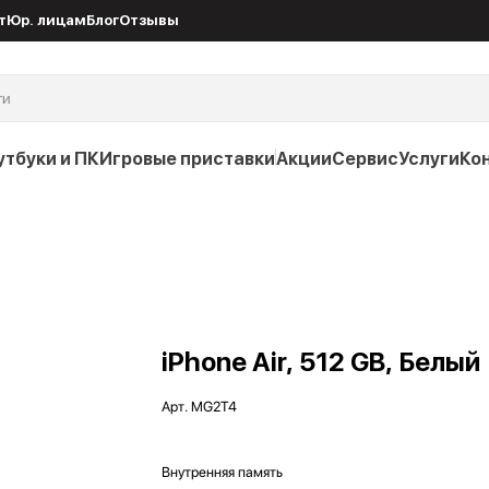
т
Юр. лицам
Блог
Отзывы
утбуки и ПК
Игровые приставки
Акции
Сервис
Услуги
Ко
iPhone Air, 512 GB, Белый
Арт.
MG2T4
Внутренняя память