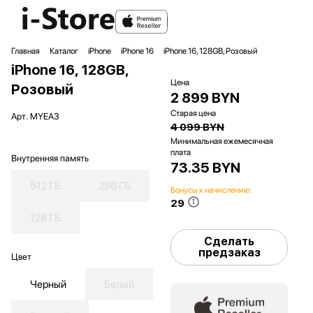
Главная
Каталог
iPhone
iPhone 16
iPhone 16, 128GB, Розовый
iPhone 16, 128GB,
Цена
Розовый
2 899 BYN
Старая цена
Арт.
MYEA3
4 099 BYN
Минимальная ежемесячная
плата
Внутренняя память
73.35 BYN
512 ГБ
256 ГБ
Бонусы к начислению:
29
128 ГБ
Сделать
предзаказ
Цвет
Черный
Белый