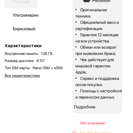
Розовый
Оригинальная
Ультрамарин
техника.
Официальный ввоз и
Бирюзовый
сертификация.
Гарантия 12 месяцев
на все устройства.
Характеристики
Обмен или возврат
при выявлении брака.
Внутренняя память
:
128 ГБ
Чек действует для
Размер дисплея
:
6.10"
мировой гарантии
Тип SIM карты
:
Nano-SIM + eSIM
Apple.
Все характеристики
Сервис и поддержка
после покупки.
Помощь с настройкой
и переносом данных.
Подробнее
Нет в наличии