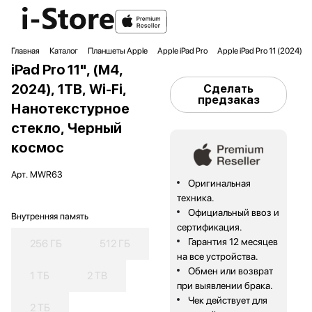
Главная
Каталог
Планшеты Apple
Apple iPad Pro
Apple iPad Pro 11 (2024)
iPad Pro 11", (M4,
2024), 1TB, Wi-Fi,
Сделать
предзаказ
Нанотекстурное
стекло, Черный
космос
Арт.
MWR63
Оригинальная
техника.
Официальный ввоз и
Внутренняя память
сертификация.
Гарантия 12 месяцев
256 ГБ
512 ГБ
на все устройства.
Обмен или возврат
1 ТБ
2 TB
при выявлении брака.
Чек действует для
2 ТБ