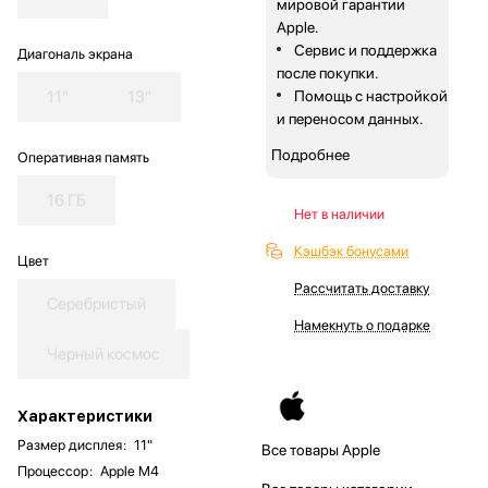
мировой гарантии
Apple.
Сервис и поддержка
Диагональ экрана
после покупки.
11"
13"
Помощь с настройкой
и переносом данных.
Подробнее
Оперативная память
16 ГБ
Нет в наличии
Кэшбэк бонусами
Цвет
Рассчитать доставку
Серебристый
Намекнуть о подарке
Черный космос
Характеристики
Размер дисплея
:
11"
Все товары Apple
Процессор
:
Apple M4