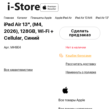
Главная
Каталог
Планшеты Apple
Apple iPad Air
iPad Air 13 M4
iPad Air 13
iPad Air 13", (M4,
2026), 128GB, Wi-Fi +
Сделать
предзаказ
Cellular, Синий
Арт.
MH9E4
Нет в наличии
Кэшбэк бонусами
Рассчитать доставку
Все характеристики
Намекнуть о подарке
Все товары Apple
Все товары категории