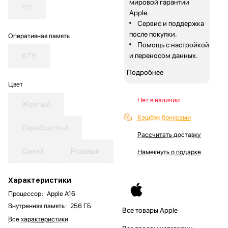
мировой гарантии
11"
Apple.
Сервис и поддержка
после покупки.
Оперативная память
Помощь с настройкой
6 ГБ
и переносом данных.
Подробнее
Цвет
Нет в наличии
Желтый
Кэшбэк бонусами
Серебристый
Рассчитать доставку
Синий
Розовый
Намекнуть о подарке
Характеристики
Процессор
:
Apple A16
Внутренняя память
:
256 ГБ
Все товары Apple
Все характеристики