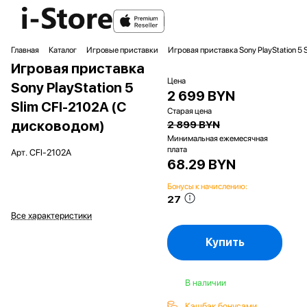
Главная
Каталог
Игровые приставки
Игровая приставка Sony PlayStation 5 
Игровая приставка
Цена
Sony PlayStation 5
2 699 BYN
Slim CFI-2102A (С
Старая цена
дисководом)
2 899 BYN
Минимальная ежемесячная
плата
Арт.
CFI-2102A
68.29 BYN
Бонусы к начислению:
27
Все характеристики
Купить
В наличии
Кэшбэк бонусами