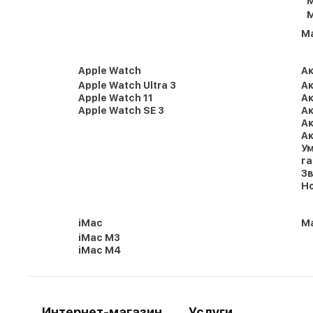
M
M
M
Apple Watch
А
Apple Watch Ultra 3
Ак
Apple Watch 11
Ак
Apple Watch SE 3
Ак
Ак
Ак
Ум
г
Зв
Но
iMac
Ma
iMac M3
iMac M4
Интернет-магазин
Услуги