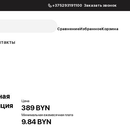
+375293191100
Заказать звонок
Сравнение
Избранное
Корзина
нтакты
ная
Цена
нция
389 BYN
Минимальная ежемесячная плата
9.84 BYN