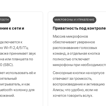
ETOOTH
МИКРОФОНЫ И УПРАВЛЕНИЕ
ние к сети и
Приватность под контрол
Массив микрофонов
дключается к
обеспечивает уверенное
о Wi‑Fi 2,4/5 ГГц
распознавание голосовых
а также принимает звук
команд, а отдельная кнопка
на или планшета по
полностью отключает
.0 (SBC).
микрофоны при необходимост
яет использовать её и
Сенсорные кнопки на корпусе
оятельный
отвечают за громкость,
игрыватель, и как
воспроизведение и активацию
uetooth‑колонку для
Алисы, что удобно, если не
ложений.
хочется говорить вслух.