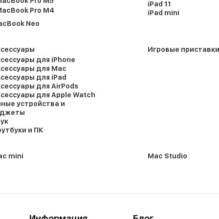
acBook Pro M5
iPad 11
acBook Pro M4
iPad mini
acBook Neo
ксессуары
Игровые приставк
сессуары для iPhone
сессуары для Mac
сессуары для iPad
сессуары для AirPods
сессуары для Apple Watch
ные устройства и
аджеты
ук
утбуки и ПК
c mini
Mac Studio
Информация
Блог