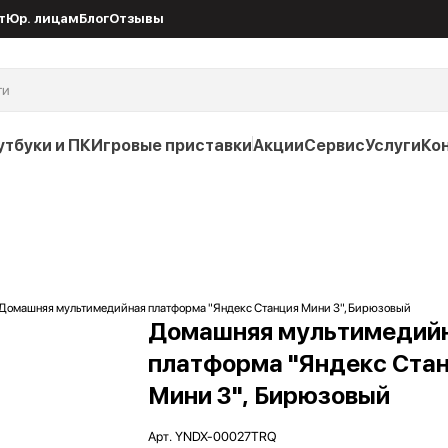
т
Юр. лицам
Блог
Отзывы
утбуки и ПК
Игровые приставки
Акции
Сервис
Услуги
Ко
Домашняя мультимедийная платформа "Яндекс Станция Мини 3", Бирюзовый
Домашняя мультимедий
платформа "Яндекс Ста
Мини 3", Бирюзовый
Арт.
YNDX-00027TRQ