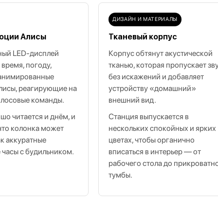
ДИЗАЙН И МАТЕРИАЛЫ
моции Алисы
Тканевый корпус
ый LED‑дисплей
Корпус обтянут акустической
 время, погоду,
тканью, которая пропускает зв
 анимированные
без искажений и добавляет
лисы, реагирующие на
устройству «домашний»
олосовые команды.
внешний вид.
шо читается и днём, и
Станция выпускается в
 что колонка может
нескольких спокойных и ярких
ак аккуратные
цветах, чтобы органично
 часы с будильником.
вписаться в интерьер — от
рабочего стола до прикроватн
тумбы.