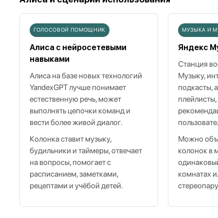
ГОЛОСОВОЙ ПОМОЩНИК
МУЗЫКА И 
Алиса с нейросетевыми
Яндекс М
навыками
Станция во
Алиса на базе новых технологий
Музыку, ин
YandexGPT лучше понимает
подкасты, 
естественную речь, может
плейлисты
выполнять цепочки команд и
рекоменда
вести более живой диалог.
пользовате
Колонка ставит музыку,
Можно объ
будильники и таймеры, отвечает
колонок в 
на вопросы, помогает с
одинаковый
расписанием, заметками,
комнатах и
рецептами и учёбой детей.
стереопару