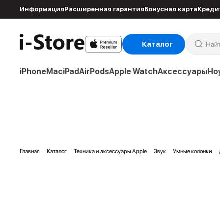
Информация
Расширенная гарантия
Бонусная карта
Креди
Каталог
iPhone
Mac
iPad
AirPods
Apple Watch
Аксессуары
Но
Главная
Каталог
Техника и аксессуары Apple
Звук
Умные колонки