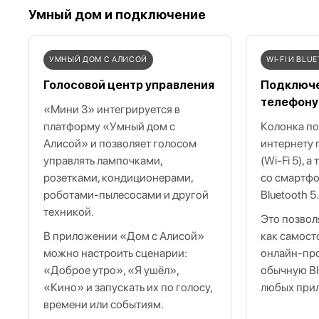
Умный дом и подключение
УМНЫЙ ДОМ С АЛИСОЙ
WI‑FI И BLU
Голосовой центр управления
Подключе
телефону
«Мини 3» интегрируется в
платформу «Умный дом с
Колонка по
Алисой» и позволяет голосом
интернету п
управлять лампочками,
(Wi‑Fi 5), 
розетками, кондиционерами,
со смартфо
роботами‑пылесосами и другой
Bluetooth 5
техникой.
Это позвол
В приложении «Дом с Алисой»
как самост
можно настроить сценарии:
онлайн‑про
«Доброе утро», «Я ушёл»,
обычную Bl
«Кино» и запускать их по голосу,
любых при
времени или событиям.