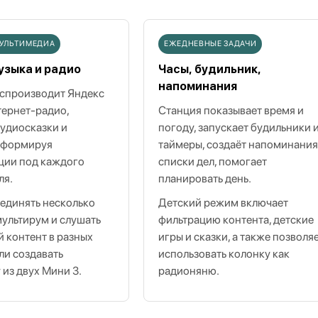
МУЛЬТИМЕДИА
ЕЖЕДНЕВНЫЕ ЗАДАЧИ
узыка и радио
Часы, будильник,
напоминания
спроизводит Яндекс
тернет‑радио,
Станция показывает время и
аудиосказки и
погоду, запускает будильники 
, формируя
таймеры, создаёт напоминания
ции под каждого
списки дел, помогает
ля.
планировать день.
единять несколько
Детский режим включает
мультирум и слушать
фильтрацию контента, детские
 контент в разных
игры и сказки, а также позволя
ли создавать
использовать колонку как
 из двух Мини 3.
радионяню.