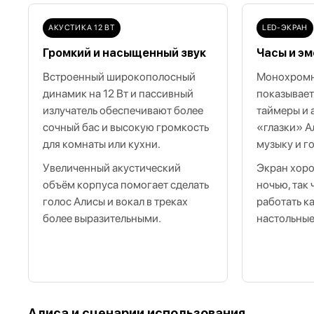
АКУСТИКА 12 ВТ
LED‑ЭКРАН
Громкий и насыщенный звук
Часы и э
Встроенный широкополосный
Монохромн
динамик на 12 Вт и пассивный
показывает
излучатель обеспечивают более
таймеры и
сочный бас и высокую громкость
«глазки» А
для комнаты или кухни.
музыку и г
Увеличенный акустический
Экран хоро
объём корпуса помогает сделать
ночью, так
голос Алисы и вокал в треках
работать к
более выразительными.
настольные
Алиса и сценарии использования