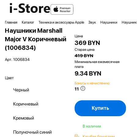
Главная
Каталог
Техника и аксессуары Apple
Звук
Наушники
Наушники
Наушники Marshall
Цена
Major V Коричневый
369 BYN
(1006834)
Старая цена
419 BYN
Арт.
1006834
Минимальная ежемесячная
плата
9.34 BYN
Цвет
Бонусы к начислению:
11
Черный
Коричневый
Купить
Кремовый
В наличии
Полуночный синий
Кэшбэк бонусами