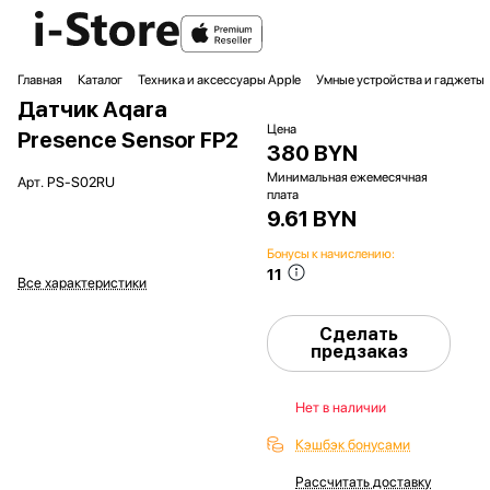
Главная
Каталог
Техника и аксессуары Apple
Умные устройства и гаджеты
Датчик Aqara
Цена
Presence Sensor FP2
380 BYN
Минимальная ежемесячная
Арт.
PS-S02RU
плата
9.61 BYN
Бонусы к начислению:
11
Все характеристики
Сделать
предзаказ
Нет в наличии
Кэшбэк бонусами
Рассчитать доставку