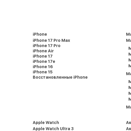
iPhone
M
iPhone 17 Pro Max
Ma
iPhone 17 Pro
M
iPhone Air
M
iPhone 17
M
iPhone 17e
M
iPhone 16
iPhone 15
M
Восстановленные iPhone
M
M
M
M
M
Apple Watch
А
Apple Watch Ultra 3
Ак