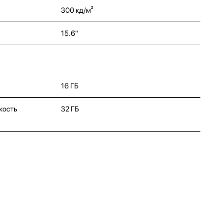
300 кд/м²
15.6"
16 ГБ
кость
32 ГБ