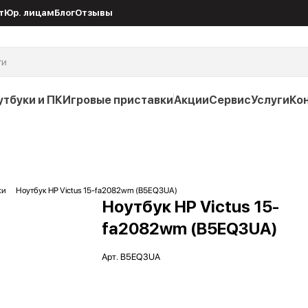
т
Юр. лицам
Блог
Отзывы
утбуки и ПК
Игровые приставки
Акции
Сервис
Услуги
Ко
ки
Ноутбук HP Victus 15-fa2082wm (B5EQ3UA)
Ноутбук HP Victus 15-
fa2082wm (B5EQ3UA)
Арт.
B5EQ3UA