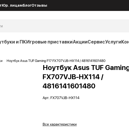
т
Юр. лицам
Блог
Отзывы
утбуки и ПК
Игровые приставки
Акции
Сервис
Услуги
Ко
ки
Ноутбук Asus TUF Gaming F17 FX707VJB-HX114 / 4816141601480
Ноутбук Asus TUF Gaming
FX707VJB-HX114 /
4816141601480
Арт.
FX707VJB-HX114
Все характеристики