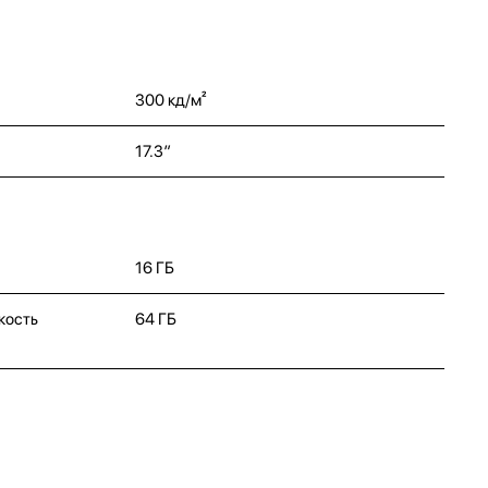
300 кд/м²
17.3″
16 ГБ
кость
64 ГБ