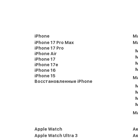
iPhone
M
iPhone 17 Pro Max
Ma
iPhone 17 Pro
M
iPhone Air
M
iPhone 17
M
iPhone 17e
M
iPhone 16
iPhone 15
M
Восстановленные iPhone
M
M
M
M
M
Apple Watch
А
Apple Watch Ultra 3
Ак