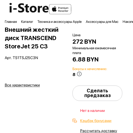
Главная
Каталог
Техника и аксессуары Apple
Аксессуары для Mac
Накоп
Внешний жесткий
Цена
диск TRANSCEND
272 BYN
StoreJet 25 С3
Минимальная ежемесячная
плата
Арт.
TS1TSJ25C3N
6.88 BYN
Бонусы к начислению:
8
Все характеристики
Сделать
предзаказ
Нет в наличии
Кэшбэк бонусами
Рассчитать доставку