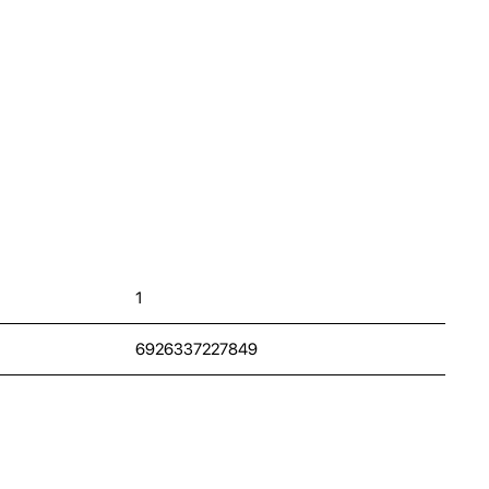
1
6926337227849