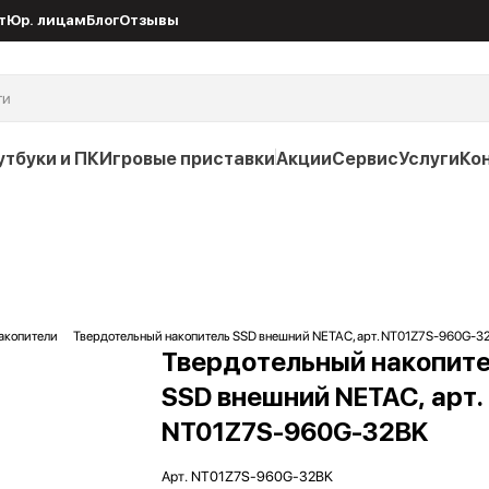
т
Юр. лицам
Блог
Отзывы
утбуки и ПК
Игровые приставки
Акции
Сервис
Услуги
Ко
акопители
Твердотельный накопитель SSD внешний NETAC, арт. NT01Z7S-960G-3
Твердотельный накопит
SSD внешний NETAC, арт.
NT01Z7S-960G-32BK
Арт.
NT01Z7S-960G-32BK