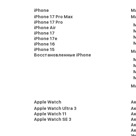
iPhone
M
iPhone 17 Pro Max
Ma
iPhone 17 Pro
M
iPhone Air
M
iPhone 17
M
iPhone 17e
M
iPhone 16
iPhone 15
M
Восстановленные iPhone
M
M
M
M
M
Apple Watch
А
Apple Watch Ultra 3
Ак
Apple Watch 11
Ак
Apple Watch SE 3
Ак
Ак
Ак
Ум