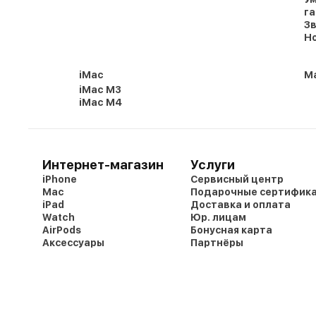
г
Зв
Но
iMac
Ma
iMac M3
iMac M4
Интернет-магазин
Услуги
iPhone
Сервисный центр
Mac
Подарочные сертифик
iPad
Доставка и оплата
Watch
Юр. лицам
AirPods
Бонусная карта
Аксессуары
Партнёры