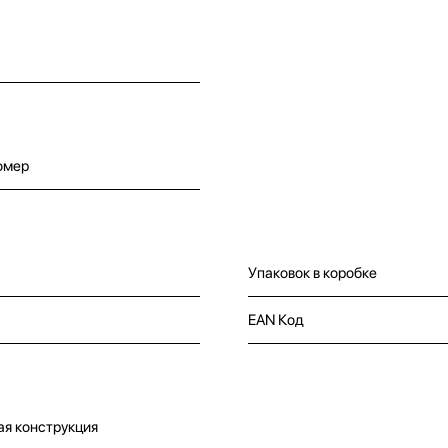
омер
Упаковок в коробке
EAN Код
я конструкция