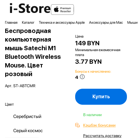
Главная
Каталог
Техника и аксессуары Apple
Аксессуары для Mac
Мыши 
Беспроводная
Цена
компьютерная
149 BYN
мышь Satechi M1
Минимальная ежемесячная
плата
Bluetooth Wireless
3.77 BYN
Mouse. Цвет
Бонусы к начислению:
розовый
4
Арт.
ST-ABTCMR
Купить
Цвет
В наличии
Серебристый
Кэшбэк бонусами
Серый космос
Рассчитать доставку