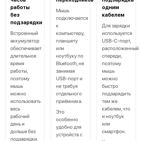
работы
одним
Мышь
без
кабелем
подключается
подзарядки
к
Для зарядки
Встроенный
компьютеру,
используется
аккумулятор
планшету
USB‑C‑порт,
обеспечивает
или
расположенный
длительное
ноутбуку по
спереди,
время
Bluetooth, не
поэтому
работы,
занимая
мышь
поэтому
USB‑порт и
можно
мышь
не требуя
быстро
можно
отдельного
подзарядить
использовать
приёмника.
тем же
весь
кабелем, что
Это
рабочий
и ноутбук
особенно
день и
или
удобно для
дольше без
смартфон.
устройств с
подзарядки.