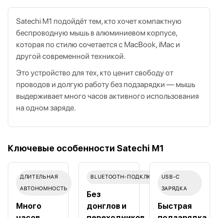
Satechi M1 подойдёт тем, кто хочет компактную
беспроводную мышь в алюминиевом корпусе,
которая по стилю сочетается с MacBook, iMac и
другой современной техникой.
Это устройство для тех, кто ценит свободу от
проводов и долгую работу без подзарядки — мышь
выдерживает много часов активного использования
на одном заряде.
Ключевые особенности Satechi M1
ДЛИТЕЛЬНАЯ
BLUETOOTH‑ПОДКЛЮЧЕНИЕ
USB‑C
АВТОНОМНОСТЬ
ЗАРЯДКА
Без
Много
донглов и
Быстрая
часов
переходников
подзарядка