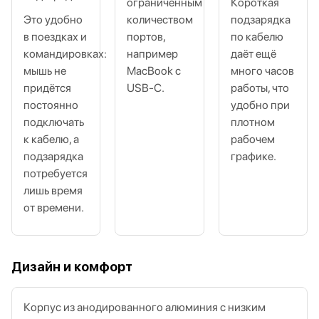
ограниченным
Короткая
Это удобно
количеством
подзарядка
в поездках и
портов,
по кабелю
командировках:
например
даёт ещё
мышь не
MacBook с
много часов
придётся
USB‑C.
работы, что
постоянно
удобно при
подключать
плотном
к кабелю, а
рабочем
подзарядка
графике.
потребуется
лишь время
от времени.
Дизайн и комфорт
Корпус из анодированного алюминия с низким