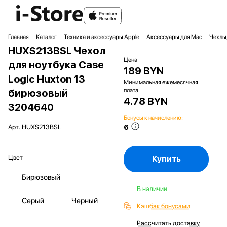
Главная
Каталог
Техника и аксессуары Apple
Аксессуары для Mac
Чехлы,
HUXS213BSL Чехол
Цена
для ноутбука Case
189 BYN
Logic Huxton 13
Минимальная ежемесячная
плата
бирюзовый
4.78 BYN
3204640
Бонусы к начислению:
6
Арт.
HUXS213BSL
Цвет
Купить
Бирюзовый
В наличии
Серый
Черный
Кэшбэк бонусами
Рассчитать доставку