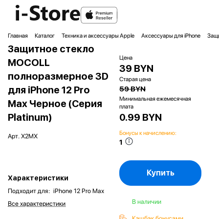
Главная
Каталог
Техника и аксессуары Apple
Аксессуары для iPhone
Защи
Защитное стекло
Цена
MOCOLL
39 BYN
полноразмерное 3D
Старая цена
для iPhone 12 Pro
59 BYN
Минимальная ежемесячная
Max Черное (Серия
плата
Platinum)
0.99 BYN
Бонусы к начислению:
Арт.
X2MX
1
Купить
Характеристики
Подходит для
:
iPhone 12 Pro Max
В наличии
Все характеристики
Кэшбэк бонусами