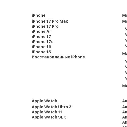
iPhone
M
iPhone 17 Pro Max
Ma
iPhone 17 Pro
M
iPhone Air
M
iPhone 17
M
iPhone 17e
M
iPhone 16
iPhone 15
M
Восстановленные iPhone
M
M
M
M
M
Apple Watch
А
Apple Watch Ultra 3
Ак
Apple Watch 11
Ак
Apple Watch SE 3
Ак
Ак