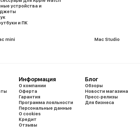
сессуары для Apple Watch
ные устройства и
аджеты
ук
утбуки и ПК
c mini
Mac Studio
Информация
Блог
О компании
Обзоры
аты
Оферта
Новости магазина
Гарантия
Пресс-релизы
Программа лояльности
Для бизнеса
Персональные данные
О cookies
Кредит
Отзывы