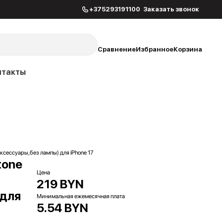
+375293191100
Заказать звонок
Сравнение
Избранное
Корзина
нтакты
аксессуары,без лампы) для iPhone 17
tone
Цена
219 BYN
 для
Минимальная ежемесячная плата
5.54 BYN