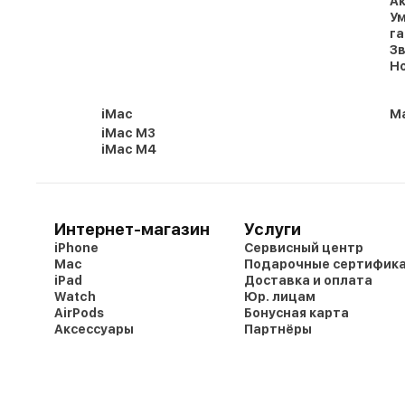
Ак
Ум
г
Зв
Но
iMac
Ma
iMac M3
iMac M4
Интернет-магазин
Услуги
iPhone
Сервисный центр
Mac
Подарочные сертифик
iPad
Доставка и оплата
Watch
Юр. лицам
AirPods
Бонусная карта
Аксессуары
Партнёры