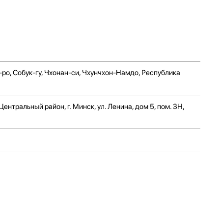
7-ро, Собук-гу, Чхонан-си, Чхунчхон-Намдо, Республика
нтральный район, г. Минск, ул. Ленина, дом 5, пом. 3Н,