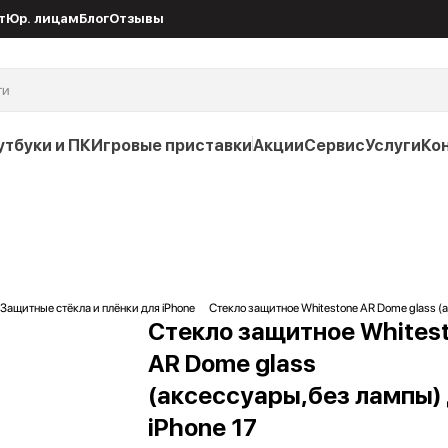
т
Юр. лицам
Блог
Отзывы
утбуки и ПК
Игровые приставки
Акции
Сервис
Услуги
Ко
Защитные стёкла и плёнки для iPhone
Стекло защитное Whitestone AR Dome glass (
Стекло защитное Whites
AR Dome glass
(аксессуары,без лампы)
iPhone 17