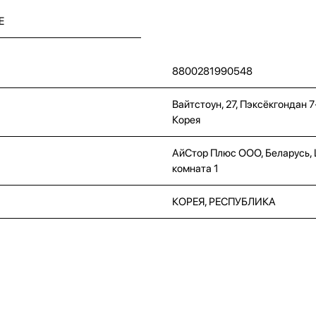
E
8800281990548
Вайтстоун, 27, Пэксёкгондан 
Корея
АйСтор Плюс ООО, Беларусь, Це
комната 1
КОРЕЯ, РЕСПУБЛИКА