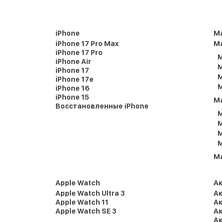
iPhone
M
iPhone 17 Pro Max
Ma
iPhone 17 Pro
M
iPhone Air
M
iPhone 17
M
iPhone 17e
M
iPhone 16
iPhone 15
M
Восстановленные iPhone
M
M
M
M
M
Apple Watch
А
Apple Watch Ultra 3
Ак
Apple Watch 11
Ак
Apple Watch SE 3
Ак
Ак