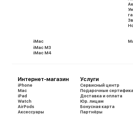
Ак
Ум
г
Зв
Но
iMac
Ma
iMac M3
iMac M4
Интернет-магазин
Услуги
iPhone
Сервисный центр
Mac
Подарочные сертифик
iPad
Доставка и оплата
Watch
Юр. лицам
AirPods
Бонусная карта
Аксессуары
Партнёры