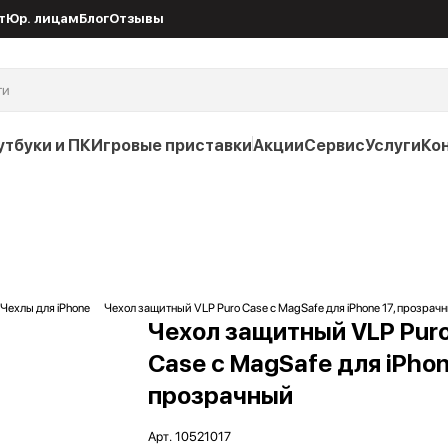
т
Юр. лицам
Блог
Отзывы
утбуки и ПК
Игровые приставки
Акции
Сервис
Услуги
Ко
Чехлы для iPhone
Чехол защитный VLP Puro Case с MagSafe для iPhone 17, прозрач
Чехол защитный VLP Pur
Case с MagSafe для iPhon
прозрачный
Арт.
10521017