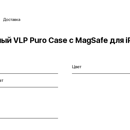
Доставка
й VLP Puro Case с MagSafe для i
Цвет
ат