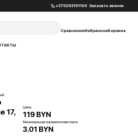
+375293191100
Заказать звонок
Сравнение
Избранное
Корзина
нтакты
ный
o
Цена
e 17,
119 BYN
Минимальная ежемесячная плата
3.01 BYN