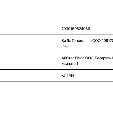
7930150824986
Ви Эл Пи компани ООО, 19917
Н70
АйСтор Плюс ООО, Беларусь, Це
комната 1
КИТАЙ