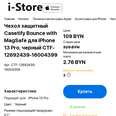
Главная
Каталог
Техника и аксессуары Apple
Аксессуары для iPhone
Чехл
Чехол защитный
Цена
Casetify Bounce with
109 BYN
MagSafe для iPhone
Старая цена
13 Pro, черный CTF-
329 BYN
Минимальная ежемесячная
12692439-16004399
плата
2.76 BYN
Арт.
CTF-12692439-
16004399
Бонусы к начислению:
3
Характеристики
Купить
Подходит для
:
iPhone 13 Pro
Цвет
:
Черный
В наличии
Размер подходящей продукции
:
6.1"
Кэшбэк бонусами