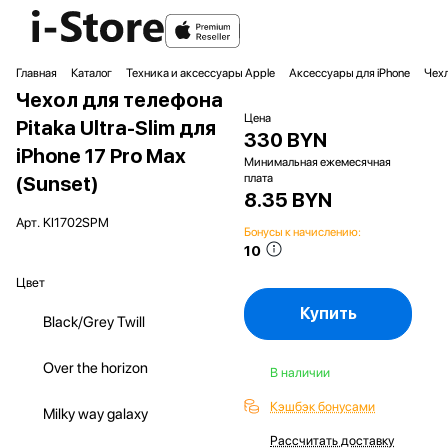
Главная
Каталог
Техника и аксессуары Apple
Аксессуары для iPhone
Чехл
Чехол для телефона
Цена
Pitaka Ultra-Slim для
330 BYN
iPhone 17 Pro Max
Минимальная ежемесячная
плата
(Sunset)
8.35 BYN
Арт.
KI1702SPM
Бонусы к начислению:
10
Цвет
Купить
Black/Grey Twill
Over the horizon
В наличии
Кэшбэк бонусами
Milky way galaxy
Рассчитать доставку