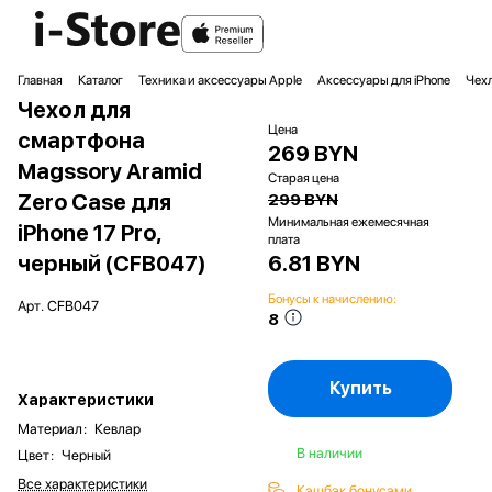
Главная
Каталог
Техника и аксессуары Apple
Аксессуары для iPhone
Чехл
Чехол для
Цена
смартфона
269 BYN
Magssory Aramid
Старая цена
Zero Case для
299 BYN
Минимальная ежемесячная
iPhone 17 Pro,
плата
черный (CFB047)
6.81 BYN
Бонусы к начислению:
Арт.
CFB047
8
Купить
Характеристики
Материал
:
Кевлар
В наличии
Цвет
:
Черный
Все характеристики
Кэшбэк бонусами