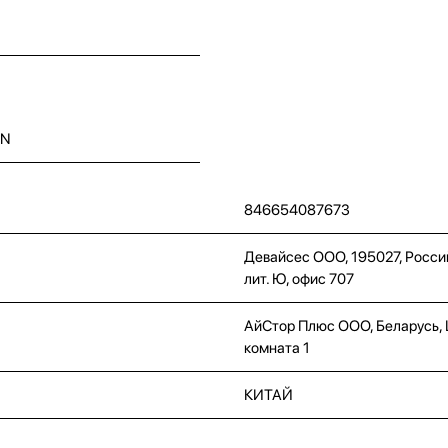
ON
846654087673
Девайсес ООО, 195027, Россий
лит. Ю, офис 707
АйСтор Плюс ООО, Беларусь, Це
комната 1
КИТАЙ