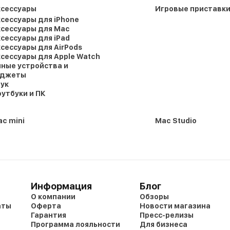
ксессуары
Игровые приставк
сессуары для iPhone
сессуары для Mac
сессуары для iPad
сессуары для AirPods
сессуары для Apple Watch
ные устройства и
аджеты
ук
утбуки и ПК
c mini
Mac Studio
Информация
Блог
О компании
Обзоры
аты
Оферта
Новости магазина
Гарантия
Пресс-релизы
Программа лояльности
Для бизнеса