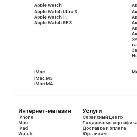
Apple Watch
А
Apple Watch Ultra 3
Ак
Apple Watch 11
Ак
Apple Watch SE 3
Ак
Ак
Ак
Ум
г
Зв
Но
iMac
Ma
iMac M3
iMac M4
Интернет-магазин
Услуги
iPhone
Сервисный центр
Mac
Подарочные сертифик
iPad
Доставка и оплата
Watch
Юр. лицам