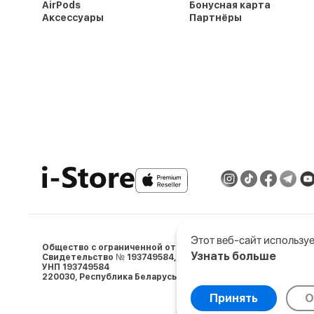
AirPods
Бонусная карта
Аксессуары
Партнёры
Этот веб-сайт используе
Общество с ограниченной ответственностью «АйСтор Пл
Узнать больше
Свидетельство № 193749584, выдано 05.03.2024 Минским 
УНП 193749584
Выберите настройки co
220030, Республика Беларусь, г. Минcк, ул. Ленина, д.5, пом. 
Минимальные
Анали
Принять
О
© 2009