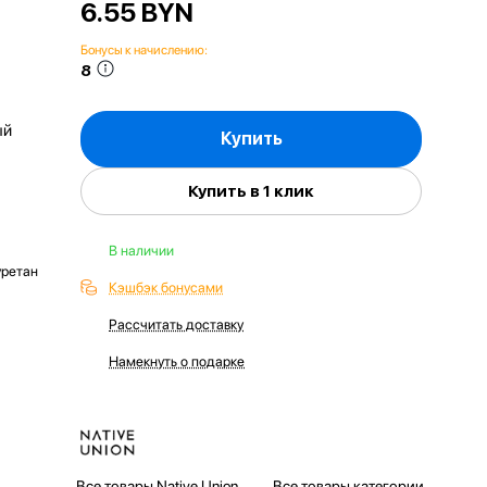
6.55 BYN
Бонусы к начислению:
8
ый
Купить
Купить в 1 клик
В наличии
уретан
Кэшбэк бонусами
Рассчитать доставку
Намекнуть о подарке
Все товары Native Union
Все товары категории