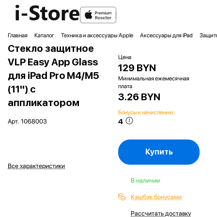
Главная
Каталог
Техника и аксессуары Apple
Аксессуары для iPad
Защитн
Стекло защитное
Цена
VLP Easy App Glass
129 BYN
для iPad Pro M4/M5
Минимальная ежемесячная
плата
(11'') с
3.26 BYN
аппликатором
Бонусы к начислению:
4
Арт.
1068003
Купить
Все характеристики
В наличии
Кэшбэк бонусами
Рассчитать доставку