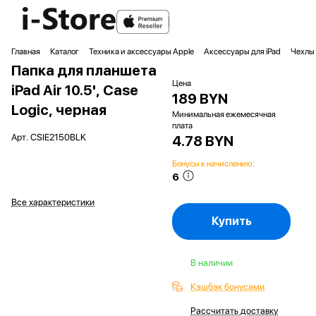
Главная
Каталог
Техника и аксессуары Apple
Аксессуары для iPad
Чехлы 
Папка для планшета
Цена
iPad Air 10.5', Case
189 BYN
Logic, черная
Минимальная ежемесячная
плата
Арт.
CSIE2150BLK
4.78 BYN
Бонусы к начислению:
6
Все характеристики
Купить
В наличии
Кэшбэк бонусами
Рассчитать доставку