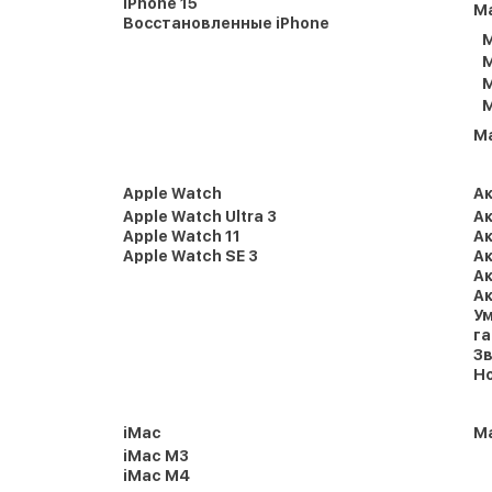
iPhone 15
M
Восстановленные iPhone
M
M
M
M
M
Apple Watch
А
Apple Watch Ultra 3
Ак
Apple Watch 11
Ак
Apple Watch SE 3
Ак
Ак
Ак
Ум
г
Зв
Но
iMac
Ma
iMac M3
iMac M4