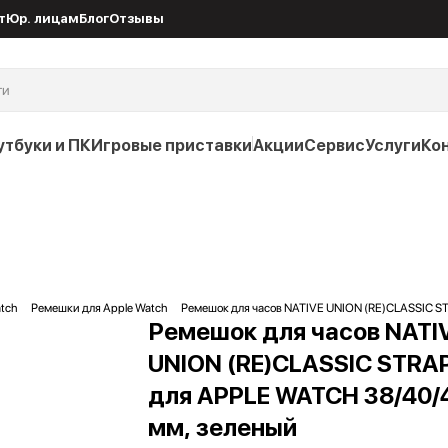
т
Юр. лицам
Блог
Отзывы
утбуки и ПК
Игровые приставки
Акции
Сервис
Услуги
Ко
tch
Ремешки для Apple Watch
Ремешок для часов NATIVE UNION (RE)CLASSIC S
Ремешок для часов NATI
UNION (RE)CLASSIC STRA
для APPLE WATCH 38/40/
мм, зеленый