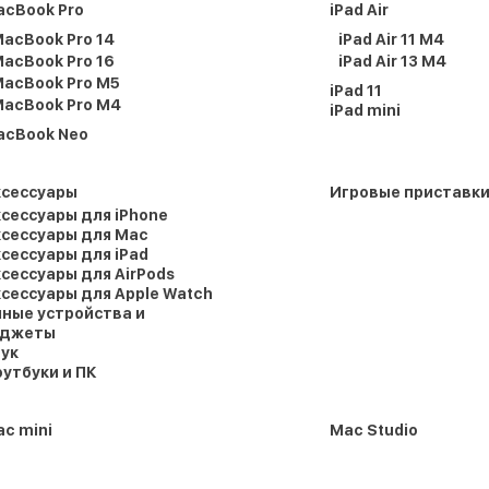
acBook Pro
iPad Air
acBook Pro 14
iPad Air 11 M4
acBook Pro 16
iPad Air 13 M4
acBook Pro M5
iPad 11
acBook Pro M4
iPad mini
acBook Neo
ксессуары
Игровые приставк
сессуары для iPhone
сессуары для Mac
сессуары для iPad
сессуары для AirPods
сессуары для Apple Watch
ные устройства и
аджеты
ук
утбуки и ПК
c mini
Mac Studio