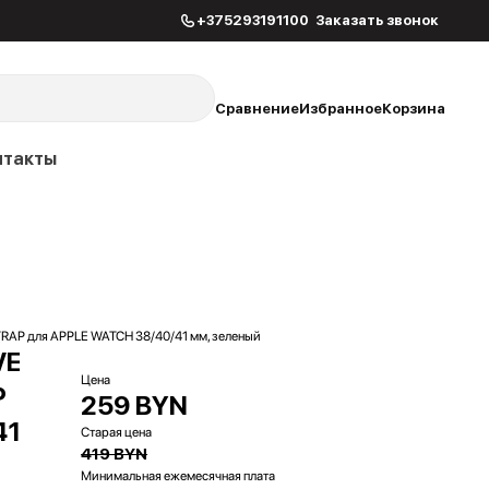
+375293191100
Заказать звонок
Сравнение
Избранное
Корзина
нтакты
TRAP для APPLE WATCH 38/40/41 мм, зеленый
VE
Цена
P
259 BYN
41
Старая цена
419 BYN
Минимальная ежемесячная плата