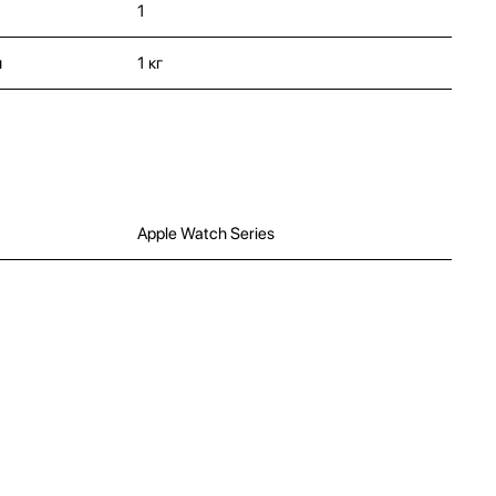
1
и
1 кг
Apple Watch Series