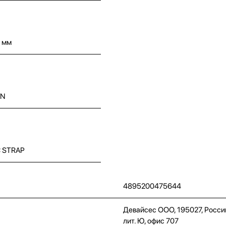
2 мм
ON
C STRAP
4895200475644
Девайсес ООО, 195027, Россий
лит. Ю, офис 707