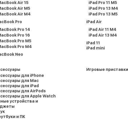
acBook Air 15
iPad Pro 11 M5
acBook Air M5
iPad Pro 13 M4
acBook Air M4
iPad Pro 13 M5
acBook Pro
iPad Air
acBook Pro 14
iPad Air 11 M4
acBook Pro 16
iPad Air 13 M4
acBook Pro M5
iPad 11
acBook Pro M4
iPad mini
acBook Neo
ксессуары
Игровые приставк
сессуары для iPhone
сессуары для Mac
сессуары для iPad
сессуары для AirPods
сессуары для Apple Watch
ные устройства и
аджеты
ук
утбуки и ПК