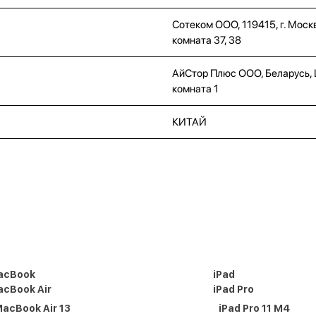
Сотеком ООО, 119415, г. Москв
комната 37, 38
АйСтор Плюс ООО, Беларусь, Це
комната 1
КИТАЙ
acBook
iPad
cBook Air
iPad Pro
acBook Air 13
iPad Pro 11 M4