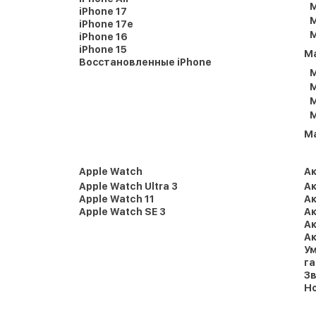
M
iPhone 17
M
iPhone 17e
M
iPhone 16
iPhone 15
M
Восстановленные iPhone
M
M
M
M
M
Apple Watch
А
Apple Watch Ultra 3
Ак
Apple Watch 11
Ак
Apple Watch SE 3
Ак
Ак
Ак
Ум
г
Зв
Но