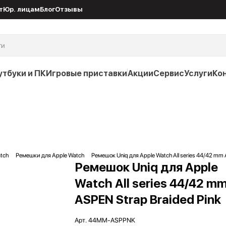
т
Юр. лицам
Блог
Отзывы
утбуки и ПК
Игровые приставки
Акции
Сервис
Услуги
Ко
tch
Ремешки для Apple Watch
Ремешок Uniq для Apple Watch All series 44/42 mm 
Ремешок Uniq для Apple
Watch All series 44/42 m
ASPEN Strap Braided Pink
Арт.
44MM-ASPPNK