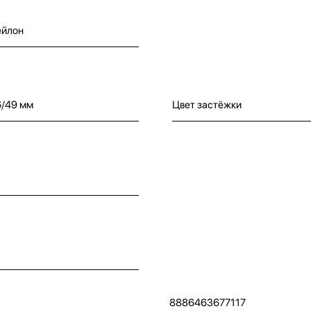
ейлон
6/49 мм
Цвет застёжки
8886463677117