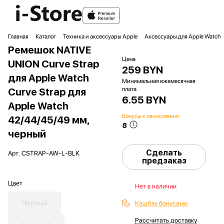
Главная
Каталог
Техника и аксессуары Apple
Аксессуары для Apple Watch
Ремешок NATIVE
Цена
UNION Curve Strap
259 BYN
для Apple Watch
Минимальная ежемесячная
плата
Curve Strap для
6.55 BYN
Apple Watch
Бонусы к начислению:
42/44/45/49 мм,
8
черный
Сделать
Арт.
CSTRAP-AW-L-BLK
предзаказ
Цвет
Нет в наличии
Черный
Кэшбэк бонусами
Рассчитать доставку