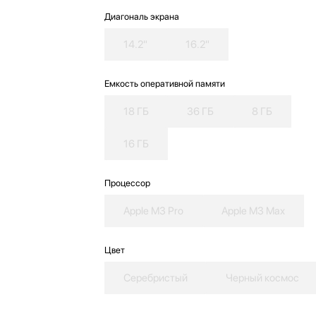
Диагональ экрана
14.2"
16.2"
Емкость оперативной памяти
18 ГБ
36 ГБ
8 ГБ
16 ГБ
Процессор
Apple M3 Pro
Apple M3 Max
Цвет
Серебристый
Черный космос