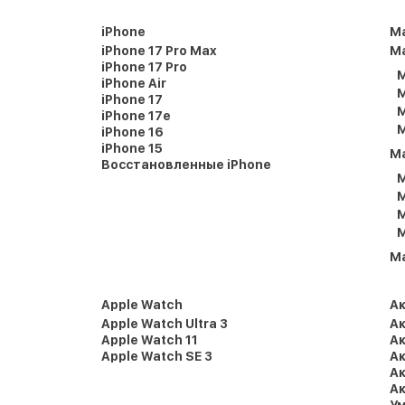
iPhone
M
iPhone 17 Pro Max
Ma
iPhone 17 Pro
M
iPhone Air
M
iPhone 17
M
iPhone 17e
M
iPhone 16
iPhone 15
M
Восстановленные iPhone
M
M
M
M
M
Apple Watch
А
Apple Watch Ultra 3
Ак
Apple Watch 11
Ак
Apple Watch SE 3
Ак
Ак
Ак
Ум