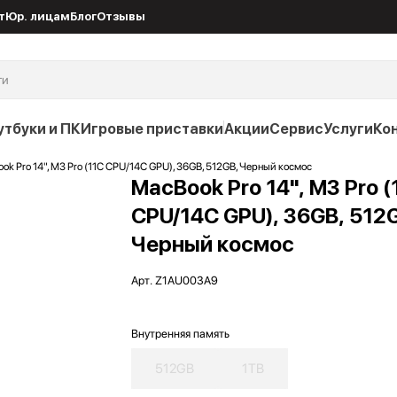
т
Юр. лицам
Блог
Отзывы
утбуки и ПК
Игровые приставки
Акции
Сервис
Услуги
Ко
ok Pro 14", M3 Pro (11C CPU/14C GPU), 36GB, 512GB, Черный космос
MacBook Pro 14", M3 Pro (
CPU/14C GPU), 36GB, 512
Черный космос
Арт.
Z1AU003A9
Внутренняя память
512GB
1TB