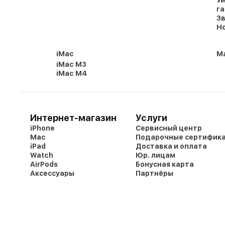
г
Зв
Но
iMac
Ma
iMac M3
iMac M4
Интернет-магазин
Услуги
iPhone
Сервисный центр
Mac
Подарочные сертифик
iPad
Доставка и оплата
Watch
Юр. лицам
AirPods
Бонусная карта
Аксессуары
Партнёры