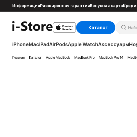
Информация
Расширенная гарантия
Бонусная карта
Креди
Каталог
iPhone
Mac
iPad
AirPods
Apple Watch
Аксессуары
Но
Главная
Каталог
Apple MacBook
MacBook Pro
MacBook Pro 14
MacBo