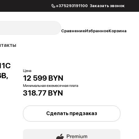
+375293191100
Заказать звонок
Сравнение
Избранное
Корзина
нтакты
11C
Цена
GB,
12 599 BYN
Минимальная ежемесячная плата
318.77 BYN
Сделать предзаказ