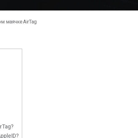
м маячке AirTag
irTag?
ppleID?