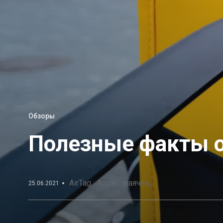
Обзоры
Полезные факты о
AirTag
Apple
маячек
25.06.2021