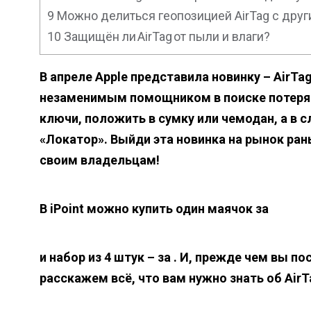
9
Можно делиться геопозицией AirTag с дру
10
Защищён ли AirTag от пыли и влаги?
В апреле Apple представила новинку – AirT
незаменимым помощником в поиске потерян
ключи, положить в сумку или чемодан, а в 
«Локатор». Выйди эта новинка на рынок ран
своим владельцам!
В iPoint можно купить один маячок за
и набор из 4 штук – за
. И, прежде чем вы по
расскажем всё, что вам нужно знать об AirT