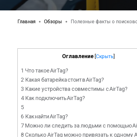
Главная
Обзоры
Полезные факты о поисково
Оглавление
[
Скрыть
]
1
Что такое AirTag?
2
Какая батарейка стоит в AirTag?
3
Какие устройства совместимы с AirTag?
4
Как подключить AirTag?
5
6
Как найти AirTag?
7
Можно ли следить за людьми с помощью A
8
Сколько AirTag можно привязать к одному A