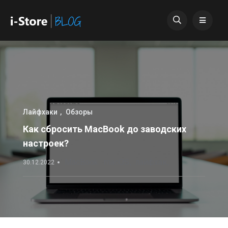
Лайфхаки
Обзоры
Как сбросить MacBook до заводских
настроек?
MacBook
macOS
лайфхак
30.12.2022